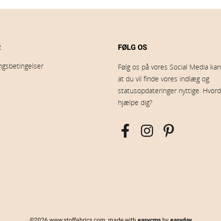
R
FØLG OS
ingsbetingelser
Følg os på vores Social Media kana
at du vil finde vores indlæg og
statusopdateringer nyttige. Hvord
hjælpe dig?
©2026 www.stoffabrics.com, made with
easycms
by
easyday