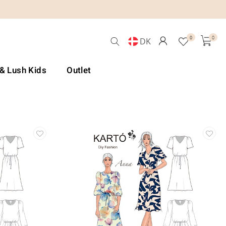
0
0
DK
 & Lush Kids
Outlet