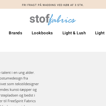
FRI FRAGT PÅ WADDING VED KØB AF 3 STK.
Brands
Lookbooks
Light & Lush
Light
 talent i en ung alder.
kostumedesign fra
livet som tekstildesigner
 Hendes kunst-tæpper og
rstepladsen og bedst i
 til FreeSpirit Fabrics