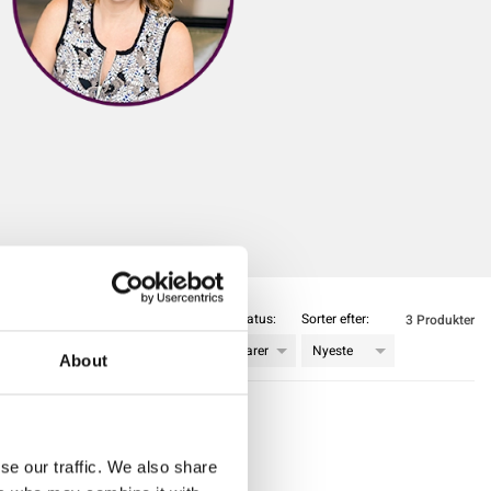
Lagerstatus:
Sorter efter:
3 Produkter
Kopier URL med filtre
About
se our traffic. We also share