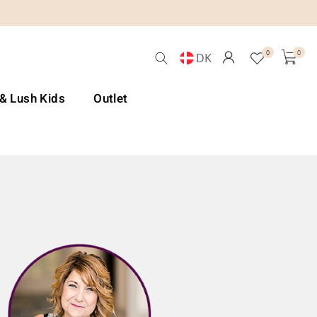
0
0
DK
 & Lush Kids
Outlet