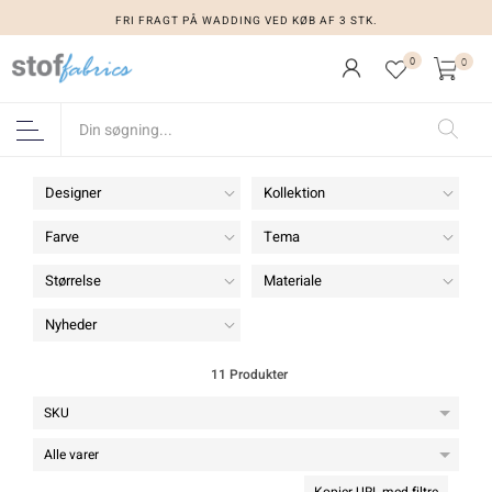
FRI FRAGT PÅ WADDING VED KØB AF 3 STK.
FRI FRAGT PÅ WADDING VED KØB AF 3 STK.
0
0
Designer
Kollektion
Farve
Tema
Størrelse
Materiale
Nyheder
11 Produkter
Kopier URL med filtre