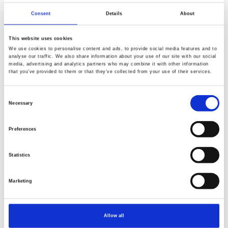
Lillian August - Modern Legacy
Lillian August - Modern Legacy
Consent
Details
About
This website uses cookies
We use cookies to personalise content and ads, to provide social media features and to
analyse our traffic. We also share information about your use of our site with our social
media, advertising and analytics partners who may combine it with other information
that you’ve provided to them or that they’ve collected from your use of their services.
NY
NY
Consent
Necessary
Selection
Preferences
Statistics
Varenr.: PWLA032.GREY
Varenr.: PWLA033.NAVY
Marketing
Lillian August - Modern Legacy
Lillian August - Modern Legacy
Allow all