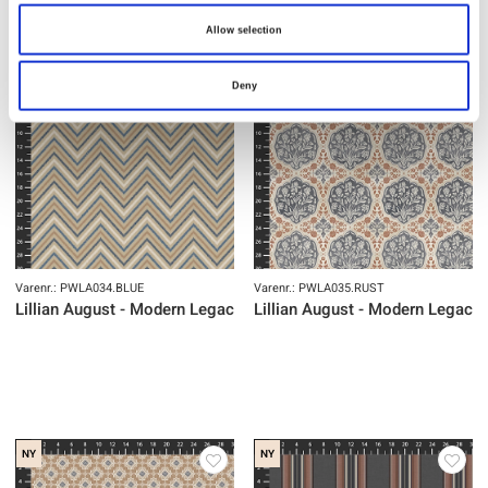
Allow selection
NY
NY
Deny
Varenr.: PWLA034.BLUE
Varenr.: PWLA035.RUST
Lillian August - Modern Legacy
Lillian August - Modern Legacy
NY
NY