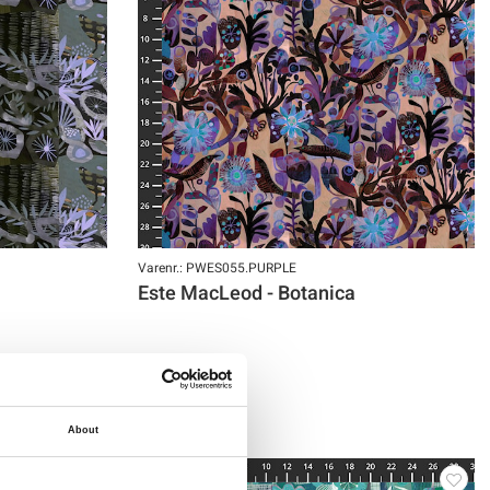
Varenr.: PWES055.PURPLE
Este MacLeod - Botanica
About
NY