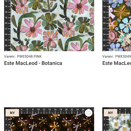
Varenr.: PWES048.PINK
Varenr.: PWES04
Este MacLeod - Botanica
Este MacLeo
NY
NY