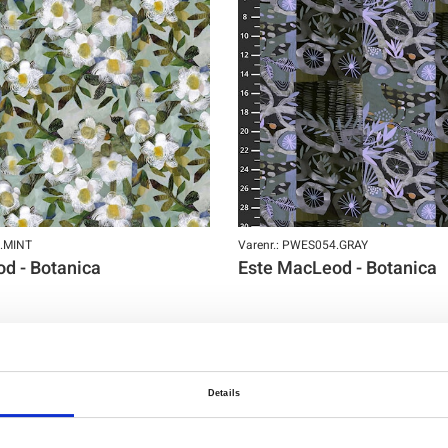
3.MINT
Varenr.: PWES054.GRAY
d - Botanica
Este MacLeod - Botanica
Details
NY