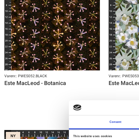
Varenr.: PWES052.BLACK
Varenr.: PWES05
Este MacLeod - Botanica
Este MacLeo
Consent
NY
NY
This website uses cookies