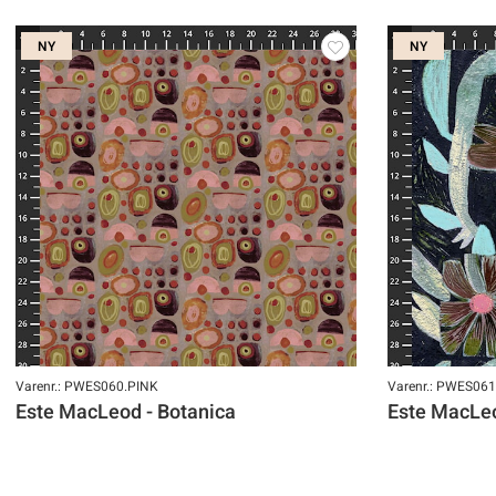
NY
NY
Varenr.: PWES060.PINK
Varenr.: PWES06
Este MacLeod - Botanica
Este MacLeo