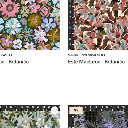
9.PASTEL
Varenr.: PWES050.MULTI
d - Botanica
Este MacLeod - Botanica
NY