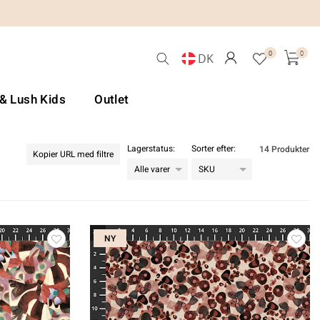
0
0
DK
 & Lush Kids
Outlet
Lagerstatus:
Sorter efter:
14 Produkter
Kopier URL med filtre
NY