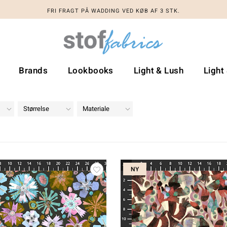
FRI FRAGT PÅ WADDING VED KØB AF 3 STK.
FRI FRAGT PÅ WADDING VED KØB AF 3 STK.
Brands
Lookbooks
Light & Lush
Light
Størrelse
Materiale
NY