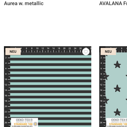
Aurea w. metallic
AVALANA Fr
NEU
NEU