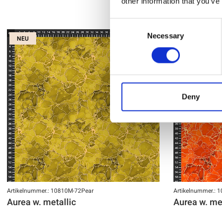
other information that you’ve
Consent
Necessary
Selection
NEU
NEU
Deny
Artikelnummer.: 10810M-72Pear
Artikelnummer.:
Aurea w. metallic
Aurea w. me