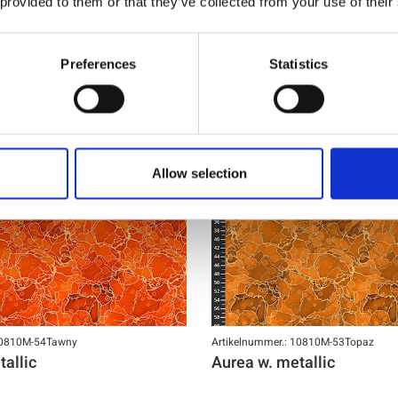
 provided to them or that they’ve collected from your use of their
Preferences
Statistics
NEU
Allow selection
 10810M-54Tawny
Artikelnummer.: 10810M-53Topaz
tallic
Aurea w. metallic