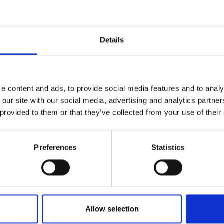
Details
Qualität geprüft
Schne
Liefe
e content and ads, to provide social media features and to analy
 our site with our social media, advertising and analytics partn
Spezifikation
 provided to them or that they’ve collected from your use of their
Breite
Preferences
Statistics
Material
Gewicht pro Quadratmeter (
Allow selection