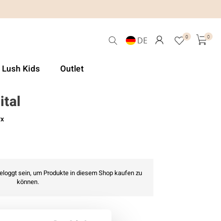
0
0
DE
& Lush Kids
Outlet
ital
yx
geloggt sein, um Produkte in diesem Shop kaufen zu
können.