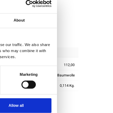
About
lle
rung
se our traffic. We also share
ers who may combine it with
 services.
112,00
Marketing
100% Baumwolle
m2)
0,114 Kg.
Allow all