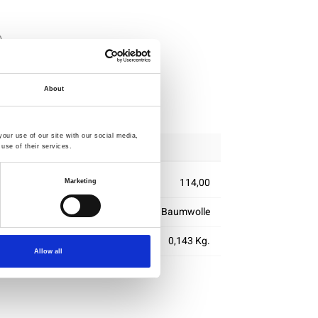
lle
About
rung
our use of our site with our social media,
use of their services.
114,00
Marketing
100% Baumwolle
m2)
0,143 Kg.
Allow all