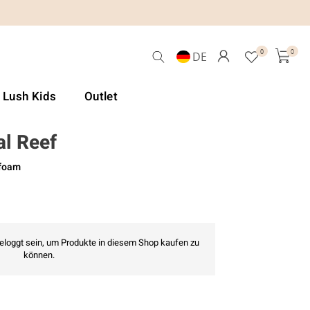
0
0
DE
& Lush Kids
Outlet
al Reef
afoam
geloggt sein, um Produkte in diesem Shop kaufen zu
können.