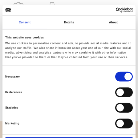
Qualität
Schnelle
Consent
Details
About
geprüft
Lieferung
This website uses cookies
We use cookies to personalise content and ads, to provide social media features and to
Spezifikation
analyse our traffic. We also share information about your use of our site with our social
media, advertising and analytics partners who may combine it with other information
that you’ve provided to them or that they’ve collected from your use of their services.
Breite
114,00
Consent
Material
100% Baumwolle
Necessary
Selection
Gewicht pro Quadratmeter
0,143 Kg.
Preferences
(m2)
Statistics
Marketing
ÜBERBLICK