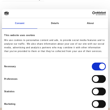
Consent
Details
About
Qualität
Schnelle
geprüft
Lieferung
This website uses cookies
We use cookies to personalise content and ads, to provide social media features and to
analyse our traffic. We also share information about your use of our site with our social
media, advertising and analytics partners who may combine it with other information
Spezifikation
that you’ve provided to them or that they’ve collected from your use of their services.
Breite
114,00
Consent
Necessary
Selection
Material
100% Baumwolle
Preferences
Gewicht pro Quadratmeter
0,143 Kg.
(m2)
Statistics
Marketing