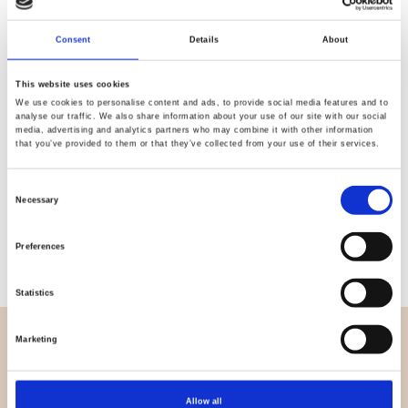
Consent
Details
About
Qualität
Schnelle
This website uses cookies
geprüft
Lieferung
We use cookies to personalise content and ads, to provide social media features and to
analyse our traffic. We also share information about your use of our site with our social
media, advertising and analytics partners who may combine it with other information
that you’ve provided to them or that they’ve collected from your use of their services.
Spezifikation
Consent
Necessary
Gewicht pro Quadratmeter
0,194 Kg.
Selection
(m2)
Preferences
Statistics
Marketing
ÜBERBLICK
Wer sind wir
Allow all
Kontakt