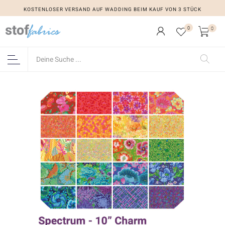
KOSTENLOSER VERSAND AUF WADDING BEIM KAUF VON 3 STÜCK
0
0