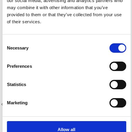
our social media, advertising and analytics partners who
Größe
: 10" x 10"
may combine it with other information that you’ve
Ein Pack enthält:
42 farben
Erhältlich zum Kauf in Einheiten von:
6
provided to them or that they’ve collected from your use
of their services.
Sie können auch mögen
Consent
Necessary
Selection
Preferences
Statistics
Marketing
Artikelnummer.: C582-062
Artikelnummer.: C582-063
KF Collective Classics Plus
KF Collective Classics Plus
Allow all