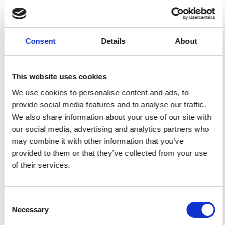
Qualität
Schnelle
geprüft
Lieferung
Consent
Details
About
This website uses cookies
Spezifikation
We use cookies to personalise content and ads, to
Breite
114,00
provide social media features and to analyse our traffic.
We also share information about your use of our site with
Material
100% Baumwolle
our social media, advertising and analytics partners who
may combine it with other information that you’ve
Gewicht pro Quadratmeter
0,143 Kg.
provided to them or that they’ve collected from your use
(m2)
of their services.
Sie können auch mögen
Consent
Necessary
Selection