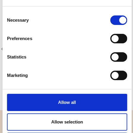
Consent
Necessary
Selection
Preferences
Statistics
Artikelnummer.: 8250-006
Artikelnummer.: 8250-074
Kaffe Fassett - Shot Cotton
Kaffe Fassett - Shot Cotton
Marketing
Allow all
Allow selection
ÜBERBLICK