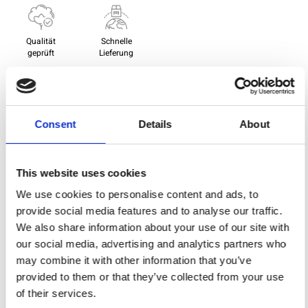
Qualität
Schnelle
geprüft
Lieferung
Spezifikation
Consent
Details
About
Breite
114,00
Material
100% Baumwolle
This website uses cookies
We use cookies to personalise content and ads, to
Gewicht pro Quadratmeter
0,111 Kg.
(m2)
provide social media features and to analyse our traffic.
We also share information about your use of our site with
our social media, advertising and analytics partners who
may combine it with other information that you’ve
Sie können auch mögen
provided to them or that they’ve collected from your use
of their services.