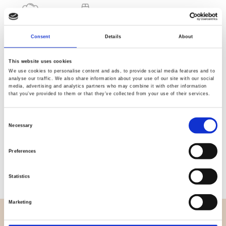
Qualität
Schnelle
Consent
Details
About
geprüft
Lieferung
This website uses cookies
We use cookies to personalise content and ads, to provide social media features and to
Spezifikation
analyse our traffic. We also share information about your use of our site with our social
media, advertising and analytics partners who may combine it with other information
that you’ve provided to them or that they’ve collected from your use of their services.
Breite
114,00
Consent
Material
100% Baumwolle
Necessary
Selection
Gewicht pro Quadratmeter
0,143 Kg.
Preferences
(m2)
Statistics
Marketing
ÜBERBLICK