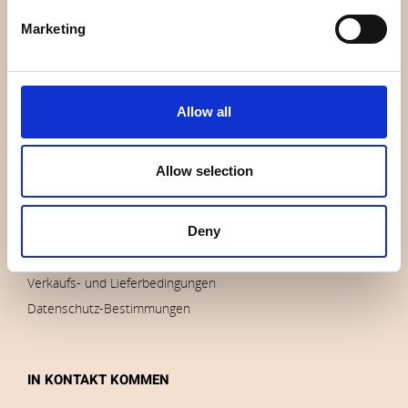
Wer sind wir
Marketing
Kontakt
Nachricht
Auslauf
Allow all
Marken
Impressum
Allow selection
Bilder herunterladen
Deny
AUFTRÄGE
Verkaufs- und Lieferbedingungen
Datenschutz-Bestimmungen
IN KONTAKT KOMMEN