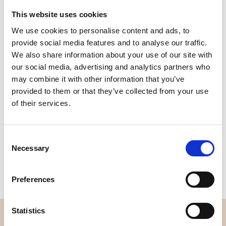
This website uses cookies
Qualität
Schnelle
We use cookies to personalise content and ads, to
geprüft
Lieferung
provide social media features and to analyse our traffic.
We also share information about your use of our site with
our social media, advertising and analytics partners who
Spezifikation
may combine it with other information that you’ve
provided to them or that they’ve collected from your use
Breite
108,00
of their services.
Material
100% Baumwolle
Consent
Gewicht pro Quadratmeter
0,115 Kg.
Necessary
Selection
(m2)
Preferences
Statistics
ÜBERBLICK