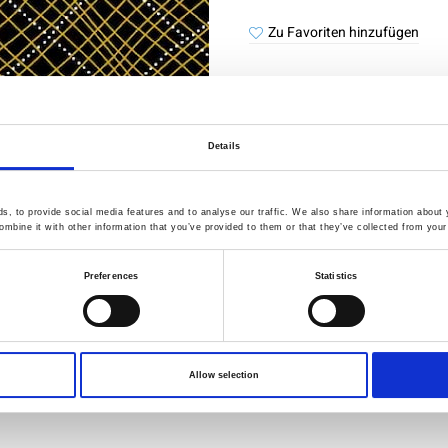
Zu Favoriten hinzufügen
Details
Qualität geprüft
Schne
Liefe
, to provide social media features and to analyse our traffic. We also share information about y
mbine it with other information that you’ve provided to them or that they’ve collected from your 
Spezifikation
Preferences
Statistics
Breite
Material
Allow selection
Gewicht pro Quadratmeter (