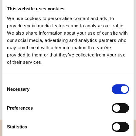
This website uses cookies
Qualität
Schnelle
We use cookies to personalise content and ads, to
geprüft
Lieferung
provide social media features and to analyse our traffic.
We also share information about your use of our site with
our social media, advertising and analytics partners who
Spezifikation
may combine it with other information that you’ve
provided to them or that they’ve collected from your use
Breite
112,00
of their services.
Material
100% Baumwolle
Consent
Gewicht pro Quadratmeter
0,152 Kg.
Necessary
Selection
(m2)
Preferences
Statistics
ÜBERBLICK