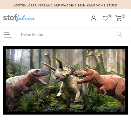
KOSTENLOSER VERSAND AUF WADDING BEIM KAUF VON 3 STÜCK
0
0