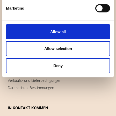
Wer sind wir
Marketing
Kontakt
Nachricht
Auslauf
Allow all
Marken
Impressum
Allow selection
Bilder herunterladen
Deny
AUFTRÄGE
Verkaufs- und Lieferbedingungen
Datenschutz-Bestimmungen
IN KONTAKT KOMMEN