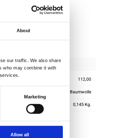
About
lle
rung
se our traffic. We also share
ers who may combine it with
 services.
112,00
100% Baumwolle
Marketing
m2)
0,145 Kg.
Allow all