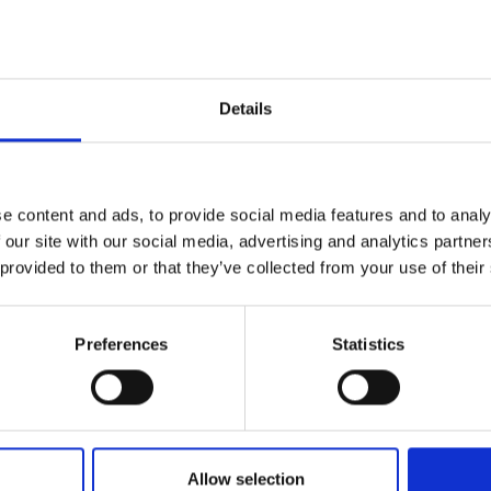
Details
Qualität geprüft
Schne
Liefe
e content and ads, to provide social media features and to analy
Spezifikation
 our site with our social media, advertising and analytics partn
 provided to them or that they’ve collected from your use of their
Breite
Material
Preferences
Statistics
Gewicht pro Quadratmeter (
Allow selection