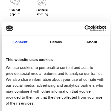
Qualität
Schnelle
geprüft
Lieferung
Spezifikation
Consent
Details
About
Breite
112,00
Material
100% Baumwolle
This website uses cookies
Gewicht pro Quadratmeter
0,145 Kg.
We use cookies to personalise content and ads, to
(m2)
provide social media features and to analyse our traffic.
We also share information about your use of our site with
our social media, advertising and analytics partners who
Sie können auch mögen
may combine it with other information that you’ve
provided to them or that they’ve collected from your use
of their services.