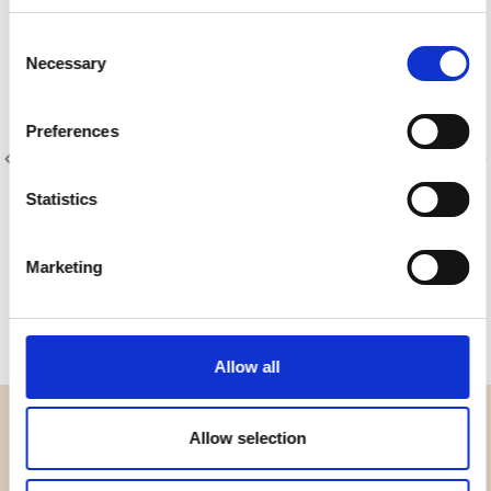
Consent
Necessary
Selection
Preferences
Statistics
Artikelnummer.: 4502-505
Artikelnummer.: 4516-607
Pretty Paradise
Quilters Shadow 4516
Marketing
Allow all
ÜBERBLICK
Allow selection
Wer sind wir