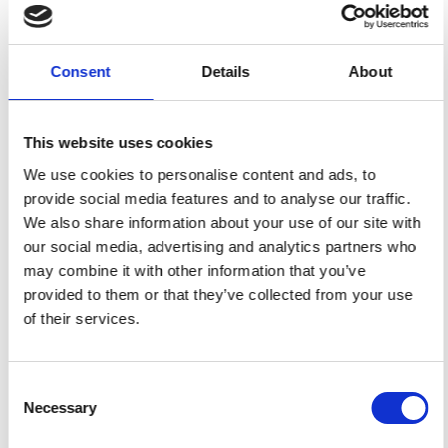
Qualität
Schnelle
geprüft
Lieferung
Consent
Details
About
Spezifikation
This website uses cookies
We use cookies to personalise content and ads, to
Breite
140,00
provide social media features and to analyse our traffic.
We also share information about your use of our site with
Material
100% Viskose Gewebe
our social media, advertising and analytics partners who
Gewicht pro Quadratmeter
0,150 Kg.
may combine it with other information that you’ve
(m2)
provided to them or that they’ve collected from your use
of their services.
Sie können auch mögen
Consent
Necessary
Selection