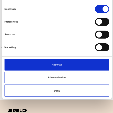
Consent
Necessary
Selection
Preferences
Statistics
Marketing
Artikelnummer.: 20-008
Artikelnummer.: 20-035
Allow all
AVALANA Jersey Solid
AVALANA Jersey Solid
Allow selection
Deny
ÜBERBLICK