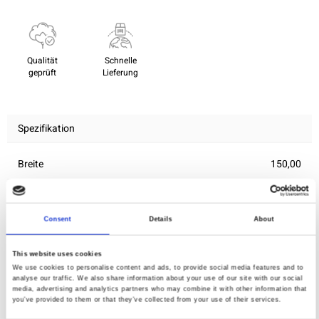
Qualität
Schnelle
geprüft
Lieferung
Spezifikation
Breite
150,00
Material
100% Baumwollpopeline
Gewicht pro Quadratmeter
0,100 Kg.
Consent
Details
About
(m2)
This website uses cookies
We use cookies to personalise content and ads, to provide social media features and to
analyse our traffic. We also share information about your use of our site with our social
Sie können auch mögen
media, advertising and analytics partners who may combine it with other information that
you’ve provided to them or that they’ve collected from your use of their services.