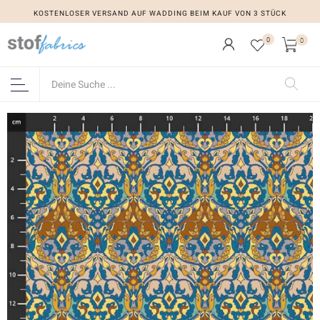
KOSTENLOSER VERSAND AUF WADDING BEIM KAUF VON 3 STÜCK
0
0