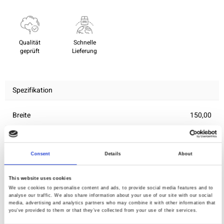
Qualität
Schnelle
geprüft
Lieferung
Spezifikation
Breite
150,00
Material
100% Baumwollpopeline
Gewicht pro Quadratmeter
0,100 Kg.
Consent
Details
About
(m2)
This website uses cookies
We use cookies to personalise content and ads, to provide social media features and to
analyse our traffic. We also share information about your use of our site with our social
Sie können auch mögen
media, advertising and analytics partners who may combine it with other information that
you’ve provided to them or that they’ve collected from your use of their services.