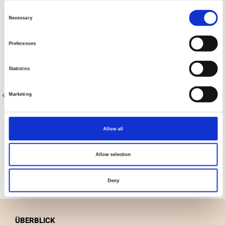
Consent
Necessary
Selection
Preferences
Statistics
Marketing
Artikelnummer.: 20-026
Artikelnummer.: 20-036
Allow all
AVALANA Jersey Solid
AVALANA Jersey Solid
Allow selection
Deny
ÜBERBLICK