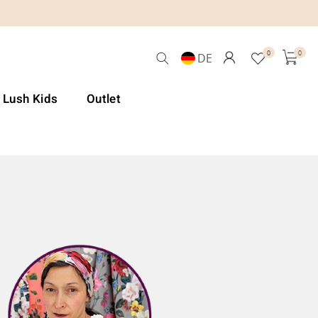
0
0
DE
& Lush Kids
Outlet