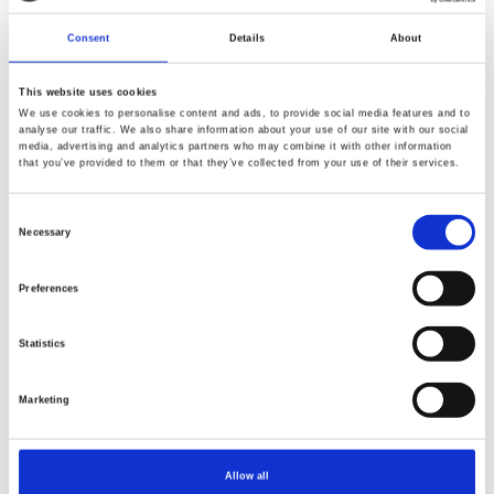
Consent
Details
About
This website uses cookies
We use cookies to personalise content and ads, to provide social media features and to
analyse our traffic. We also share information about your use of our site with our social
media, advertising and analytics partners who may combine it with other information
that you’ve provided to them or that they’ve collected from your use of their services.
Artikelnummer.: 55625-6Bark
Artikelnummer.: 55626-4Almond
Consent
Little Meadow
Little Meadow
Necessary
Selection
Preferences
Statistics
Marketing
Allow all