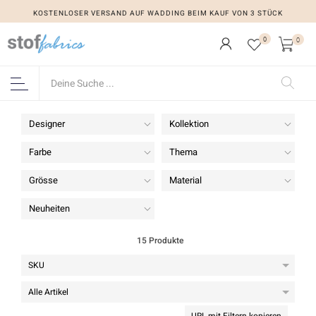
KOSTENLOSER VERSAND AUF WADDING BEIM KAUF VON 3 STÜCK
KOSTENLOSER VERSAND AUF WADDING BEIM KAUF VON 3 STÜCK
0
0
Designer
Kollektion
Farbe
Thema
Grösse
Material
Neuheiten
15 Produkte
URL mit Filtern kopieren