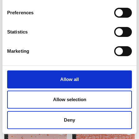
Preferences
NEU
NEU
Statistics
Marketing
Allow all
Artikelnummer.: 1067-19
Artikelnummer.: 1068-95
Small Talk
Small Talk
Allow selection
Deny
NEU
NEU