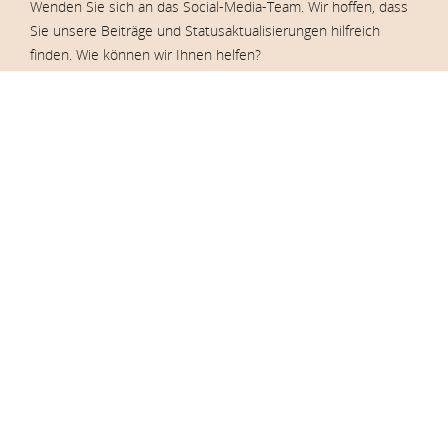
Wenden Sie sich an das Social-Media-Team. Wir hoffen, dass
Sie unsere Beiträge und Statusaktualisierungen hilfreich
finden. Wie können wir Ihnen helfen?
KONTAKTIERE UNS
Kundendienst
+45 97 26 97 11
stof@stof.dk
Montag - Donnerstag von 10:00 - 15:00 Uhr,
Freitag von 10:00 - 14:00 Uhr
Bei Fragen zu unseren Produkten – oder zu Ihrer
Bestellung – können Sie sich jederzeit gerne an