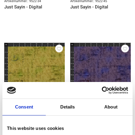
Artikelnummer.: 9522-34
Artikelnummer.: 9522-45
Just Sayin - Digital
Just Sayin - Digital
Consent
Details
About
Artikelnummer.: 9522-47
Artikelnummer.: 9522-55
Just Sayin - Digital
Just Sayin - Digital
This website uses cookies