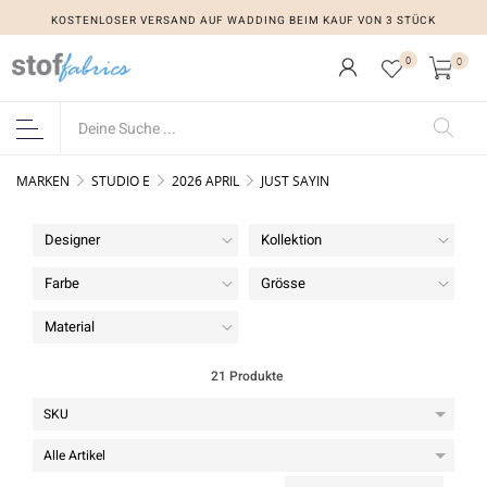
KOSTENLOSER VERSAND AUF WADDING BEIM KAUF VON 3 STÜCK
KOSTENLOSER VERSAND AUF WADDING BEIM KAUF VON 3 STÜCK
0
0
MARKEN
STUDIO E
2026 APRIL
JUST SAYIN
Designer
Kollektion
Farbe
Grösse
Material
21 Produkte