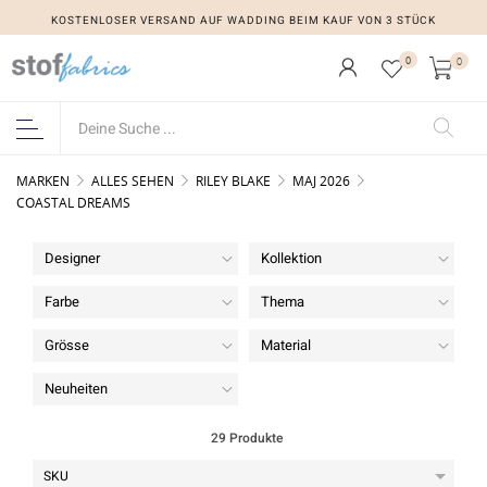
KOSTENLOSER VERSAND AUF WADDING BEIM KAUF VON 3 STÜCK
0
0
MARKEN
ALLES SEHEN
RILEY BLAKE
MAJ 2026
COASTAL DREAMS
Designer
Kollektion
Farbe
Thema
Grösse
Material
Neuheiten
29 Produkte