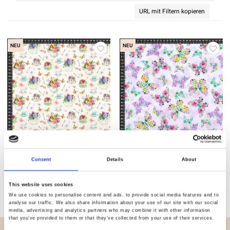
URL mit Filtern kopieren
NEU
NEU
Artikelnummer.: 3906-389
Artikelnummer.: 3906-396
Secret Garden Tea Co - Digital
Secret Garden Tea Co - Digital
Consent
Details
About
This website uses cookies
We use cookies to personalise content and ads, to provide social media features and to
analyse our traffic. We also share information about your use of our site with our social
media, advertising and analytics partners who may combine it with other information
that you’ve provided to them or that they’ve collected from your use of their services.