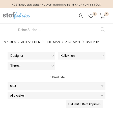
KOSTENLOSER VERSAND AUF WADDING BEIM KAUF VON 3 STÜCK
0
0
MARKEN
ALLES SEHEN
HOFFMAN
2026 APRIL
BALI POPS
Designer
Kollektion
Thema
3 Produkte
URL mit Filtern kopieren