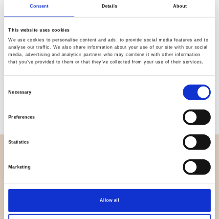
Consent
Details
About
This website uses cookies
We use cookies to personalise content and ads, to provide social media features and to
analyse our traffic. We also share information about your use of our site with our social
media, advertising and analytics partners who may combine it with other information
that you’ve provided to them or that they’ve collected from your use of their services.
Artikelnummer.: BP3386-03
Bali Pops
Consent
Necessary
Selection
Preferences
Statistics
ÜBERBLICK
Marketing
Wer sind wir
Kontakt
Nachricht
Allow all
Auslauf