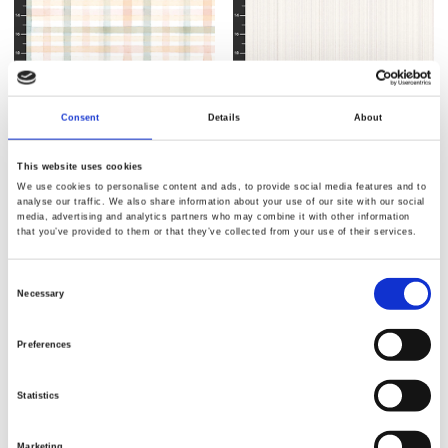
Artikelnummer.: 3767-41
Artikelnummer.: 3768-44
Spring Babies
Spring Babies
Consent
Details
About
This website uses cookies
We use cookies to personalise content and ads, to provide social media features and to
analyse our traffic. We also share information about your use of our site with our social
media, advertising and analytics partners who may combine it with other information
that you’ve provided to them or that they’ve collected from your use of their services.
NEU
NEU
Consent
Necessary
Selection
Preferences
Statistics
Artikelnummer.: 3769B-17
Artikelnummer.: 3770-17
Marketing