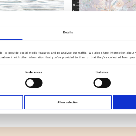
Details
, to provide social media features and to analyse our traffic. We also share information about y
mbine it with other information that you’ve provided to them or that they’ve collected from your 
PWSR109.Pool
Artikelnummer.: PWSR111.Lavender
Preferences
Statistics
 - Saltwater - Digital
Shell Rummel - Saltwater -
Allow selection