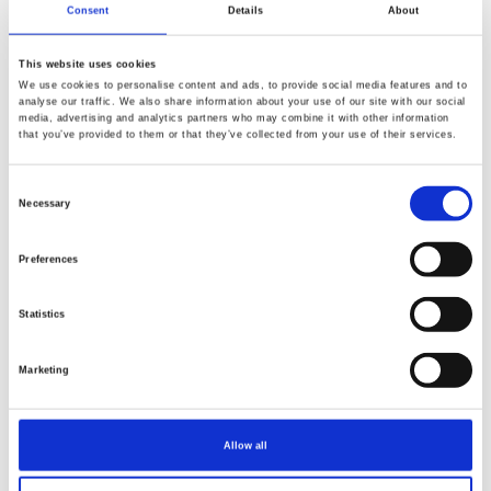
Consent
Details
About
This website uses cookies
We use cookies to personalise content and ads, to provide social media features and to
analyse our traffic. We also share information about your use of our site with our social
media, advertising and analytics partners who may combine it with other information
that you’ve provided to them or that they’ve collected from your use of their services.
Consent
Necessary
Selection
Preferences
Statistics
Artikelnummer.: PWJS198.Red
Artikelnummer.: PWJS199.Red
Jane Sassaman-Honeysuckle Summer-Digital
Jane Sassaman-Honeysuckle Su
Marketing
Allow all