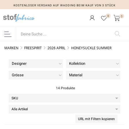
KOSTENLOSER VERSAND AUF WADDING BEIM KAUF VON 3 STÜCK
KOSTENLOSER VERSAND AUF WADDING BEIM KAUF VON 3 STÜCK
0
0
MARKEN
FREESPIRIT
2026 APRIL
HONEYSUCKLE SUMMER
Designer
Kollektion
Grösse
Material
14 Produkte
URL mit Filtern kopieren