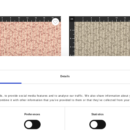
Details
, to provide social media features and to analyse our traffic. We also share information about y
mbine it with other information that you’ve provided to them or that they’ve collected from your 
2861-28
Artikelnummer.: 2861-33
Preferences
Statistics
Good Life
Sewing the Good Life