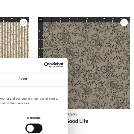
About
our use of our site with our social media,
use of their services.
Artikelnummer.: 2862-93
Marketing
Sewing the Good Life