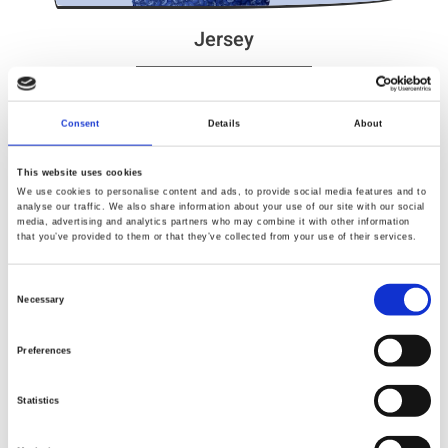
Jersey
JETZT EINKAUFEN
Consent
Details
About
This website uses cookies
We use cookies to personalise content and ads, to provide social media features and to
analyse our traffic. We also share information about your use of our site with our social
media, advertising and analytics partners who may combine it with other information
that you’ve provided to them or that they’ve collected from your use of their services.
Consent
Necessary
Selection
Preferences
108" Quilt Backs
Statistics
JETZT EINKAUFEN