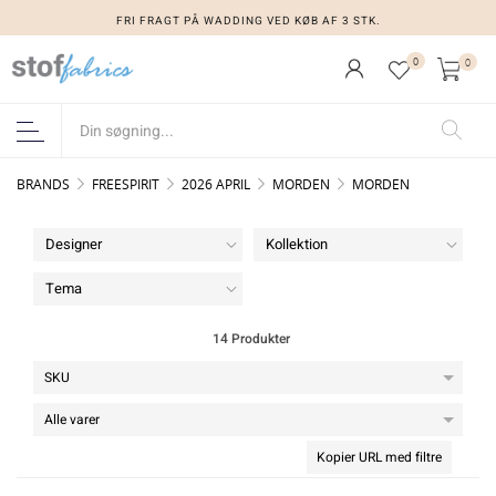
FRI FRAGT PÅ WADDING VED KØB AF 3 STK.
FRI FRAGT PÅ WADDING VED KØB AF 3 STK.
0
0
BRANDS
FREESPIRIT
2026 APRIL
MORDEN
MORDEN
Designer
Kollektion
Tema
14 Produkter
Kopier URL med filtre