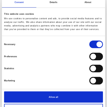
Consent
Details
About
This website uses cookies
We use cookies to personalise content and ads, to provide social media features and to
analyse our traffic. We also share information about your use of our site with our social
media, advertising and analytics partners who may combine it with other information
that you’ve provided to them or that they’ve collected from your use of their services.
Consent
Necessary
Selection
Preferences
Statistics
Varenr.: PWWM082.Slate
Varenr.: PWWM084.Blue
Morris and Co - Morden
Morris and Co - Morden
Marketing
Allow all